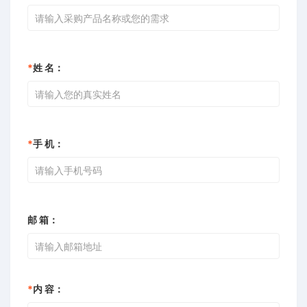
*
姓 名：
*
手 机：
邮 箱：
*
内 容：